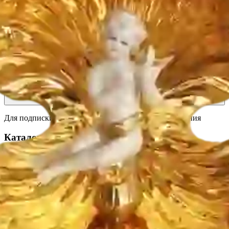
тест3
Подписывайтесь!
Узнавайте свежую информацию о скидках и акциях первым.
Подписаться
Подписываясь на рассылку, Вы соглашаетесь на обработку данных
в соответствии с ФЗ РФ от 27.07.2006, №152 ФЗ "О персональных
данных"
Для подписки необходимо принять условия соглашения
Каталог
Коллекция BOUCHER
Коллекция WHITE GOLD
Коллекция SHELLS
Все товары
Информация
Оплата