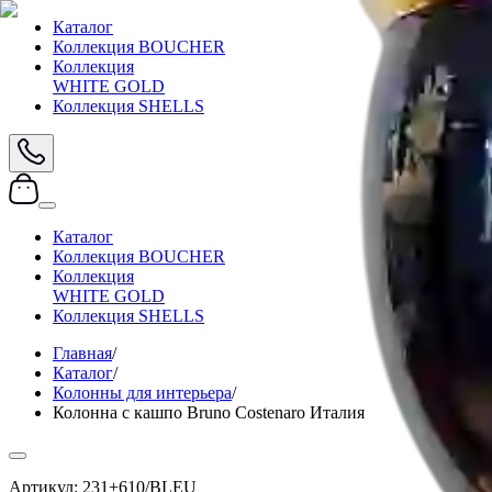
Каталог
Коллекция BOUCHER
Коллекция
WHITE GOLD
Коллекция SHELLS
Каталог
Коллекция BOUCHER
Коллекция
WHITE GOLD
Коллекция SHELLS
Главная
/
Каталог
/
Колонны для интерьера
/
Колонна с кашпо Bruno Costenaro Италия
Артикул:
231+610/BLEU