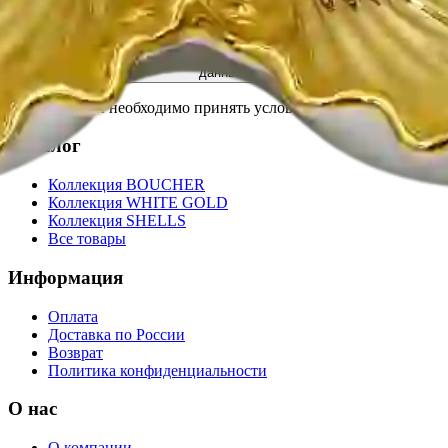
Подписаться
Подписываясь на рассылку, Вы соглашаетесь на обработку данных
в соответствии с ФЗ РФ от 27.07.2006, №152 ФЗ "О персональных
данных"
Для подписки необходимо принять условия соглашения
Каталог
Коллекция BOUCHER
Коллекция WHITE GOLD
Коллекция SHELLS
Все товары
Информация
Оплата
Доставка по России
Возврат
Политика конфиденциальности
О нас
О компании