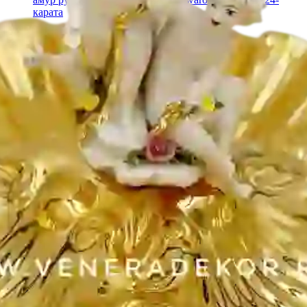
карата
Страна
:
Италия
Тип
:
Менажницы
Размер товара (ДxШxВ)
:
42x42x23
Описание
Бренд - Bruno Costenaro Коллекция - Страна - Италия
Материал - керамика Декор - золото 24-карата, кристаллы
Swarovski Размер - ( ДхШхВ) 42х42х23
Подписывайтесь!
Узнавайте свежую информацию о скидках и акциях первым.