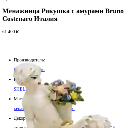
Менажница Ракушка с амурами Bruno
Costenaro Италия
61 400
₽
Производитель
:
Bruno Costenaro
Коллекция
:
SHELLS
Материал
:
керамика, кристаллы swarovski
Декор
:
амур ручной работы, кристалл Swarovski, золото 24-