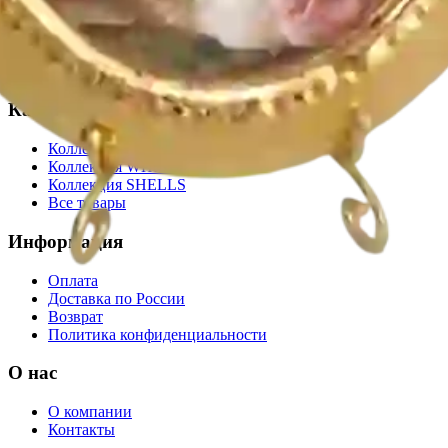
Подписываясь на рассылку, Вы соглашаетесь на обработку данных
в соответствии с ФЗ РФ от 27.07.2006, №152 ФЗ "О персональных
данных"
Для подписки необходимо принять условия соглашения
Каталог
Коллекция BOUCHER
Коллекция WHITE GOLD
Коллекция SHELLS
Все товары
Информация
Оплата
Доставка по России
Возврат
Политика конфиденциальности
О нас
О компании
Контакты