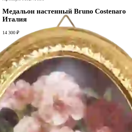
Медальон настенный Bruno Costenaro
Италия
14 300
₽
Производитель
:
Bruno Costenaro
Коллекция
:
FRAGRANCE
Материал
:
керамика
Декор
:
золото 24-карата