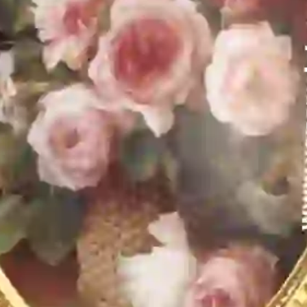
Страна
:
Италия
Тип
:
Панно и картины
Размер товара (ДxШxВ)
:
31x24x3
Описание
Бренд - Bruno Costenaro Коллекция - Fragrance Страна - Италия
Материал - керамика Декор - золото 24-карата
Подписывайтесь!
Узнавайте свежую информацию о скидках и акциях первым.
Подписаться