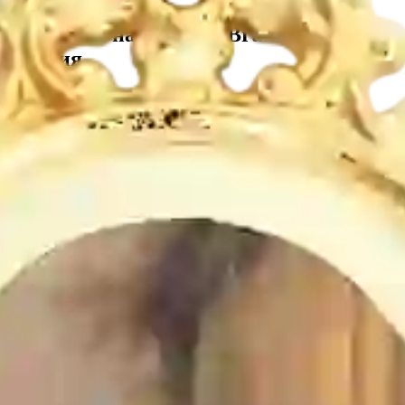
Медальон настенный Bruno Costenaro
Италия
29 800
₽
Производитель
:
Bruno Costenaro
Коллекция
:
BOUCHER
Материал
:
керамика
Декор
:
золото 24-карата