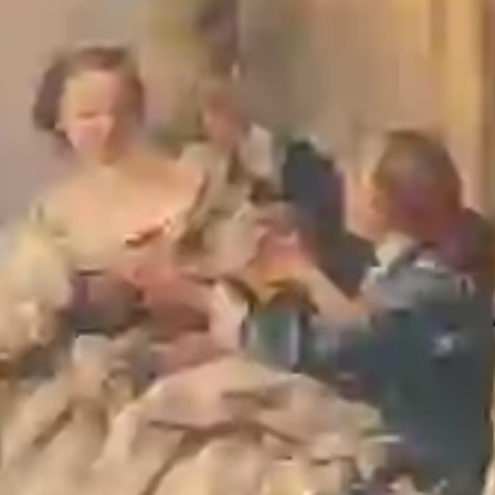
Страна
:
Италия
Тип
:
Панно и картины
Размер товара (ДxШxВ)
:
43x31x2.5
Описание
Декоративный медальон от итальянского бренда Bruno
Costenaro из коллекции Boucher — образец утончённой
роскоши в эстетике барокко. Овальная композиция заключена
в изысканную раму из золочёной керамики: витиеватые
завитки, ажурные элементы и рельефные детали создают
эффект скульптурной лепнины, характерной для дворцовых
интерьеров XVIII века.
В центре — живописная сцена в духе галантных сюжетов:
дама в пышном платье и кавалер в парадном костюме