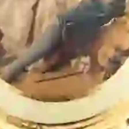
запечатлены в непринуждённом, почти театральном моменте.
Тёплая пастельная палитра, плавные линии драпировок и
деликатная проработка лиц отсылают к стилистике Франсуа
Буше. Изделие служит самодостаточным арт‑объектом либо
гармоничным дополнением к другим предметам коллекции
Bruno Costenaro. Для сохранения безупречного вида
достаточно протирать поверхность сухой мягкой тканью,
избегая контакта с влагой и абразивными средствами.
Подписывайтесь!
Узнавайте свежую информацию о скидках и акциях первым.
Подписаться
Подписываясь на рассылку, Вы соглашаетесь на обработку данных
в соответствии с ФЗ РФ от 27.07.2006, №152 ФЗ "О персональных
данных"
Для подписки необходимо принять условия соглашения
Каталог
Коллекция BOUCHER