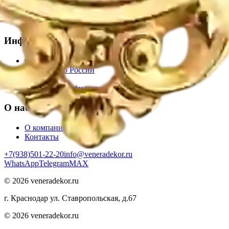
Коллекция WHITE GOLD
Коллекция SHELLS
Все товары
Информация
Оплата
Доставка по России
Возврат
Политика конфиденциальности
О нас
О компании
Контакты
+7(938)501-22-20
info@veneradekor.ru
WhatsApp
Telegram
MAX
©
2026
veneradekor.ru
г. Краснодар ул. Ставропольская, д.67
©
2026
veneradekor.ru