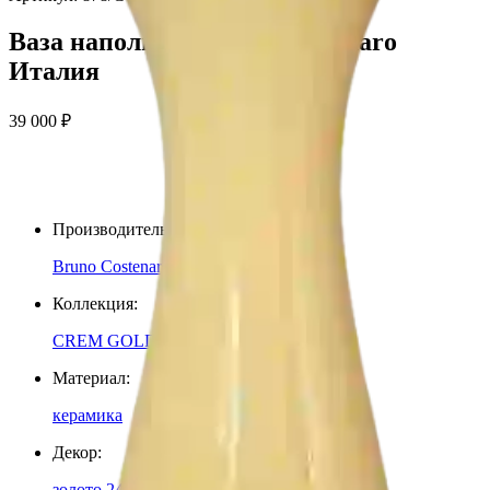
Ваза напольная Bruno Costenaro
Италия
39 000
₽
Производитель
:
Bruno Costenaro
Коллекция
:
CREM GOLD
Материал
:
керамика
Декор
:
золото 24-карата