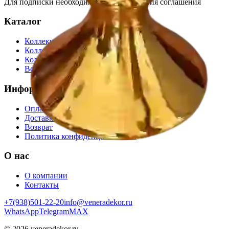
Для подписки необходимо принять условия соглашения
Каталог
Коллекция BOUCHER
Коллекция WHITE GOLD
Коллекция SHELLS
Все товары
Информация
Оплата
Доставка по России
Возврат
Политика конфиденциальности
О нас
О компании
Контакты
+7(938)501-22-20
info@veneradekor.ru
WhatsApp
Telegram
MAX
©
2026
veneradekor.ru