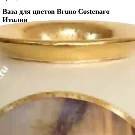
Ваза для цветов Bruno Costenaro
Италия
Производитель
:
Bruno Costenaro
Коллекция
:
BOUCHER
Материал
:
керамика
Декор
:
золото 24-карата
Страна
:
Италия
Тип
: