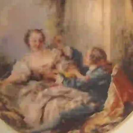
Вазы
Описание
Ваза Материал - керамика Декор - золото 24-карата Страна -
Италия Бренд - Bruno Costenaro Коллекция - Boucher Размер -
18*18*20
Подписывайтесь!
Узнавайте свежую информацию о скидках и акциях первым.
Подписаться
Подписываясь на рассылку, Вы соглашаетесь на обработку данных
в соответствии с ФЗ РФ от 27.07.2006, №152 ФЗ "О персональных
данных"
Для подписки необходимо принять условия соглашения
Каталог
Коллекция BOUCHER