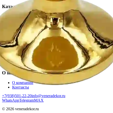
Каталог
Коллекция BOUCHER
Коллекция WHITE GOLD
Коллекция SHELLS
Все товары
Информация
Оплата
Доставка по России
Возврат
Политика конфиденциальности
О нас
О компании
Контакты
+7(938)501-22-20
info@veneradekor.ru
WhatsApp
Telegram
MAX
©
2026
veneradekor.ru