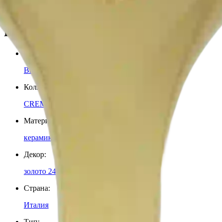
Ваза напольная Bruno Costenaro
Италия
Производитель
:
Bruno Costenaro
Коллекция
:
CREM GOLD
Материал
:
керамика
Декор
:
золото 24-карата, кристаллы Swarovski
Страна
:
Италия
Тип
: