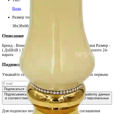
Вазы
Размер товара (ДxШxВ)
:
38x38x66
Описание
Бренд - Bruno Costenaro Коллекция - Страна - Италия Размер -
( ДхШхВ ) 38х38х66 Материал - керамика Декор - золото 24-
карата
Подписывайтесь!
Узнавайте свежую информацию о скидках и акциях первым.
Подписаться
Подписываясь на рассылку, Вы соглашаетесь на обработку данных
в соответствии с ФЗ РФ от 27.07.2006, №152 ФЗ "О персональных
данных"
Для подписки необходимо принять условия соглашения