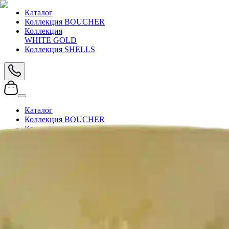
Каталог
Коллекция BOUCHER
Коллекция
WHITE GOLD
Коллекция SHELLS
Каталог
Коллекция BOUCHER
Коллекция
WHITE GOLD
Коллекция SHELLS
Главная
/
Каталог
/
Вазы
/
Ваза напольная Bruno Costenaro Италия
Артикул:
888/CO